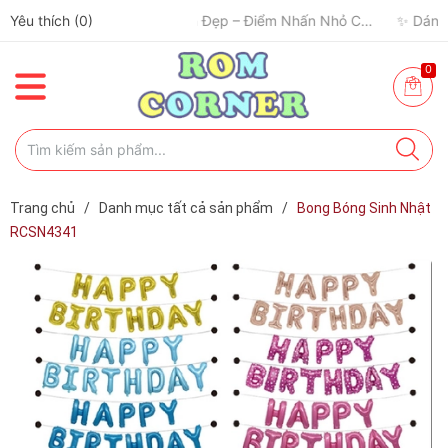
✈️ Đi Du Lịch – Cách Để Tâm Trạng “Refresh” Hơn ✨
Yêu thích (
0
)
🧢 Một Chiếc Nón Đẹp – Điểm Nhấn Nhỏ Cho Mỗi Outfit ✨
0
Trang chủ
/
Danh mục tất cả sản phẩm
/
Bong Bóng Sinh Nhật
RCSN4341