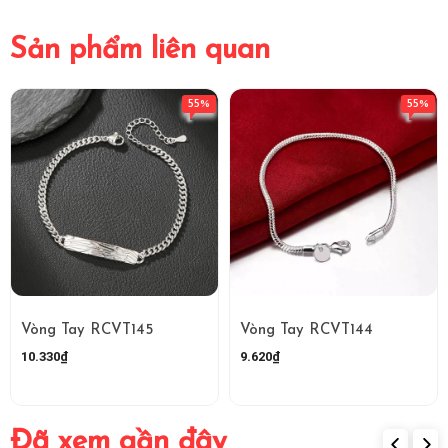
Sản phẩm liên quan
55%
55%
Vòng Tay RCVT145
Vòng Tay RCVT144
10.330₫
9.620₫
Đã xem gần đây