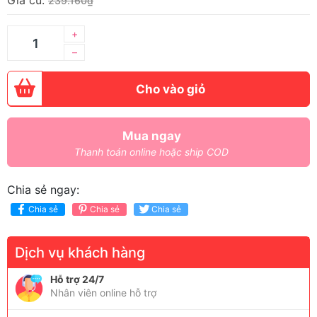
Giá cũ:
239.160₫
+
–
Cho vào giỏ
Mua ngay
Thanh toán online hoặc ship COD
Chia sẻ ngay:
Chia sẻ
Chia sẻ
Chia sẻ
Dịch vụ khách hàng
Hỗ trợ 24/7
Nhân viên online hỗ trợ