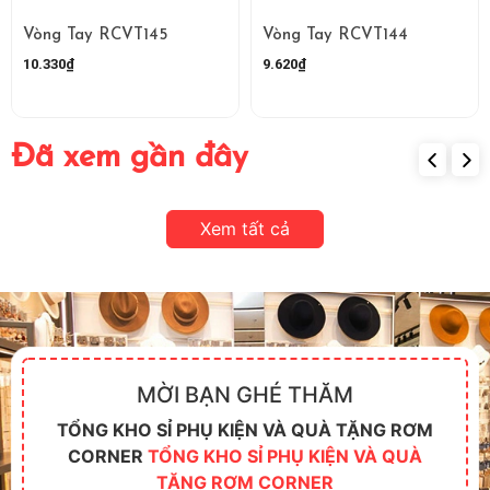
Vòng Tay RCVT145
Vòng Tay RCVT144
10.330₫
9.620₫
Đã xem gần đây
Xem tất cả
MỜI BẠN GHÉ THĂM
TỔNG KHO SỈ PHỤ KIỆN VÀ QUÀ TẶNG RƠM
CORNER
TỔNG KHO SỈ PHỤ KIỆN VÀ QUÀ
TẶNG RƠM CORNER