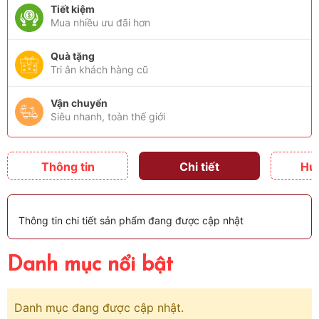
Tiết kiệm
Mua nhiều ưu đãi hơn
Quà tặng
Tri ân khách hàng cũ
Vận chuyển
Siêu nhanh, toàn thế giới
Thông tin
Chi tiết
Hư
Thông tin chi tiết sản phẩm đang được cập nhật
Danh mục nổi bật
Danh mục đang được cập nhật.