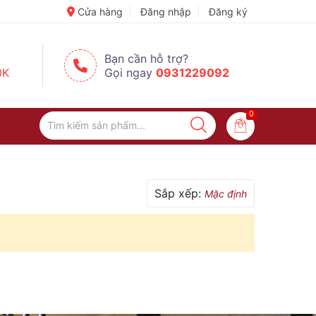
✨ Dán Sticker – Niềm Vui Nhỏ Làm Mọi Thứ Dễ Thương Hơn 💖
Cửa hàng
Đăng nhập
Đăng ký
Bạn cần hỗ trợ?
0K
Gọi ngay
0931229092
0
Sắp xếp:
Mặc định