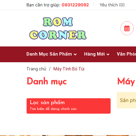
Bạn cần trợ giúp:
🎨 Một Bức Tranh – Góc Nhỏ Chứa Đầy Cảm Xúc ✨
0931229092
Yêu thích (
0
)
✈️ Đi Du Lịch – Cách Để Tâm Trạng “Refresh” Hơn ✨
Danh Mục Sản Phẩm
Hàng Mới
Văn Phò
Trang chủ
/
Máy Tính Bỏ Túi
Danh mục
Máy 
Sản ph
Lọc sản phẩm
Tìm kiếm dễ dàng chính xác