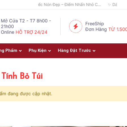
🧢 Một Chiếc Nón Đẹp – Điểm Nhấn Nhỏ Cho Mỗi Outfit ✨
Mở Cửa T2 - T7 8h00 -
FreeShip
21h00
Đơn Hàng
TỪ 1.50
Online
HỖ TRỢ 24/24
ng Phẩm
Phụ Kiện
Hàng Đặt Trước
Tính Bỏ Túi
ẩm đang được cập nhật.