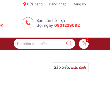
🧢 Một Chiếc Nón Đẹp – Điểm Nhấn Nhỏ Cho Mỗi Outfit ✨
✨ Dán 
Cửa hàng
Đăng nhập
Đăng ký
Bạn cần hỗ trợ?
0K
Gọi ngay
0931229092
0
Sắp xếp:
Mặc định