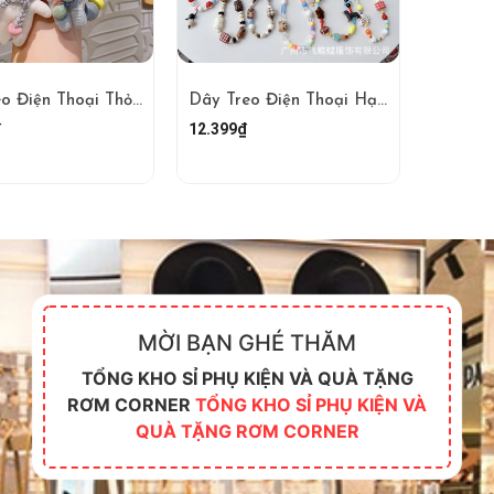
Dây Đeo Điện Thoại Thỏ RCDDT3486
Dây Treo Điện Thoại Hạt RCDDT2575
₫
12.399₫
MỜI BẠN GHÉ THĂM
TỔNG KHO SỈ PHỤ KIỆN VÀ QUÀ TẶNG
RƠM CORNER
TỔNG KHO SỈ PHỤ KIỆN VÀ
QUÀ TẶNG RƠM CORNER