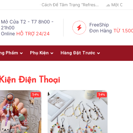
✈️ Đi Du Lịch – Cách Để Tâm Trạng “Refresh” Hơn ✨
Mở Cửa T2 - T7 8h00 -
FreeShip
21h00
Đơn Hàng
TỪ 1.50
Online
HỖ TRỢ 24/24
ng Phẩm
Phụ Kiện
Hàng Đặt Trước
Kiện Điện Thoại
54%
54%