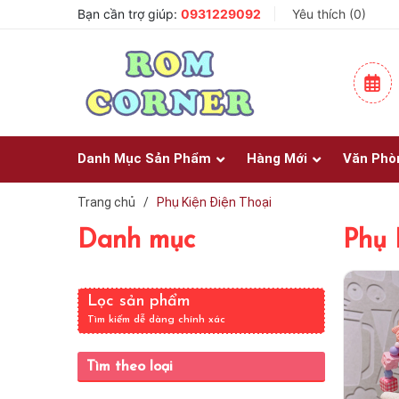
Bạn cần trợ giúp:
0931229092
Yêu thích (
0
🎨 Một Bức Tranh – Góc Nhỏ Chứa Đầy Cảm Xúc ✨
)
Danh Mục Sản Phẩm
Hàng Mới
Văn Phò
Trang chủ
/
Phụ Kiện Điện Thoại
Danh mục
Phụ 
Lọc sản phẩm
Tìm kiếm dễ dàng chính xác
Tìm theo loại