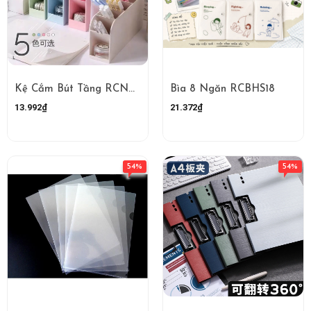
Kệ Cắm Bút Tầng RCNHUA3092
Bìa 8 Ngăn RCBHS18
13.992₫
21.372₫
54%
54%