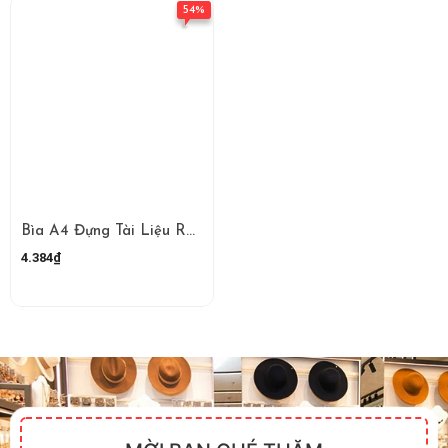
54%
Bìa A4 Đựng Tài Liệu RCBHS01449
4.384₫