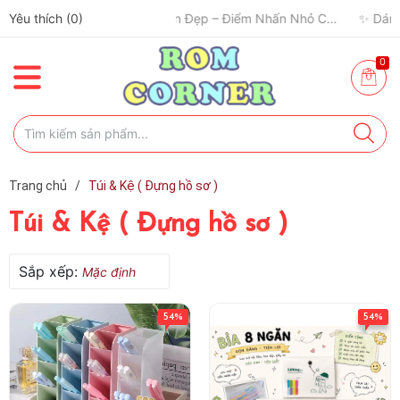
Yêu thích (
✈️ Đi Du Lịch – Cách Để Tâm Trạng “Refresh” Hơn ✨
0
)
🧢 Một Chiếc Nón Đẹp – Điểm Nhấn Nhỏ Cho Mỗi Outfit ✨
0
Trang chủ
/
Túi & Kệ ( Đựng hồ sơ )
Túi & Kệ ( Đựng hồ sơ )
Sắp xếp:
Mặc định
54%
54%