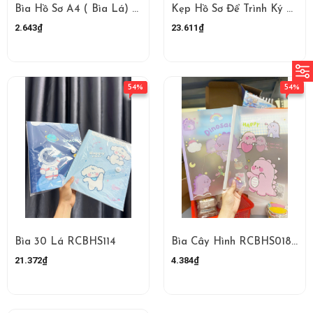
Bìa Hồ Sơ A4 ( Bìa Lá) RCBHS3515
Kẹp Hồ Sơ Để Trình Ký Bằng Plastic RC2954
2.643₫
23.611₫
54%
54%
Bìa 30 Lá RCBHS114
Bìa Cây Hình RCBHS01820
21.372₫
4.384₫