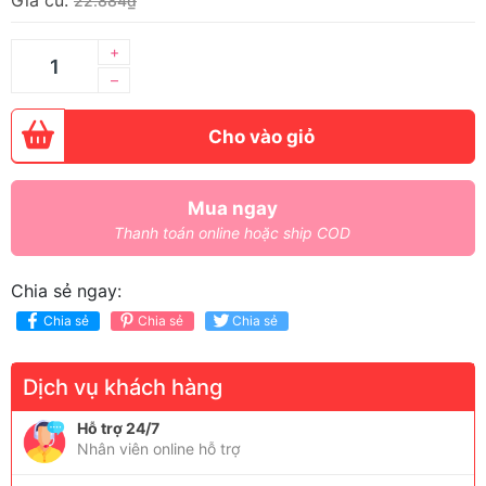
Giá cũ:
22.884₫
+
–
Cho vào giỏ
Mua ngay
Thanh toán online hoặc ship COD
Chia sẻ ngay:
Chia sẻ
Chia sẻ
Chia sẻ
Dịch vụ khách hàng
Hỗ trợ 24/7
Nhân viên online hỗ trợ