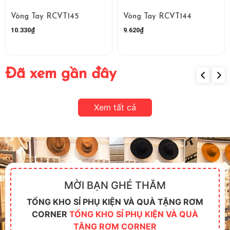
Vòng Tay RCVT145
Vòng Tay RCVT144
10.330₫
9.620₫
Đã xem gần đây
Xem tất cả
MỜI BẠN GHÉ THĂM
TỔNG KHO SỈ PHỤ KIỆN VÀ QUÀ TẶNG RƠM
CORNER
TỔNG KHO SỈ PHỤ KIỆN VÀ QUÀ
TẶNG RƠM CORNER