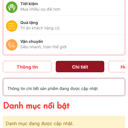
Tiết kiệm
Mua nhiều ưu đãi hơn
Quà tặng
Tri ân khách hàng cũ
Vận chuyển
Siêu nhanh, toàn thế giới
Thông tin
Chi tiết
Hư
Thông tin chi tiết sản phẩm đang được cập nhật
Danh mục nổi bật
Danh mục đang được cập nhật.