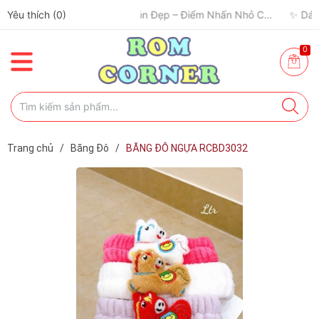
Yêu thích (
✈️ Đi Du Lịch – Cách Để Tâm Trạng “Refresh” Hơn ✨
0
)
🧢 Một Chiếc Nón Đẹp – Điểm Nhấn Nhỏ Cho Mỗi Outfit ✨
0
Trang chủ
/
Băng Đô
/
BĂNG ĐÔ NGỰA RCBD3032