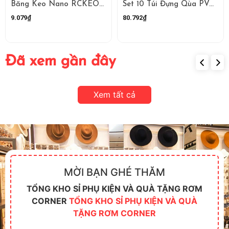
Băng Keo Nano RCKEO27
Set 10 Túi Đựng Qùa PVC (Kh ruy băng) Size Nhỏ RCTG3745
9.079₫
80.792₫
Đã xem gần đây
Xem tất cả
MỜI BẠN GHÉ THĂM
TỔNG KHO SỈ PHỤ KIỆN VÀ QUÀ TẶNG RƠM
CORNER
TỔNG KHO SỈ PHỤ KIỆN VÀ QUÀ
TẶNG RƠM CORNER