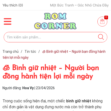
Yêu thích (
0
)
🎨 Một Bức Tranh – Góc Nhỏ Chứa Đầy Cảm Xúc ✨
0
Trang chủ
/
Tin tức
/
🧊 Bình giữ nhiệt – Người bạn đồng hành
tiện lợi mỗi ngày
🧊 Bình giữ nhiệt – Người bạn
đồng hành tiện lợi mỗi ngày
Người đăng:
Hoa Vy
|
23/04/2026
Trong cuộc sống hiện đại, một chiếc
bình giữ nhiệt
không
chỉ đơn giản là vật dụng đựng nước mà còn trở thành phụ