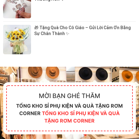
🎁 Tặng Quà Cho Cô Giáo – Gửi Lời Cảm Ơn Bằng 
Sự Chân Thành ✨
MỜI BẠN GHÉ THĂM
TỔNG KHO SỈ PHỤ KIỆN VÀ QUÀ TẶNG RƠM
CORNER
TỔNG KHO SỈ PHỤ KIỆN VÀ QUÀ
TẶNG RƠM CORNER