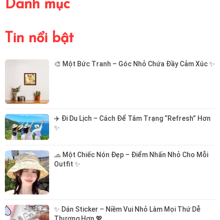
Danh mục
Tin nổi bật
🎨 Một Bức Tranh – Góc Nhỏ Chứa Đầy Cảm Xúc ✨
✈️ Đi Du Lịch – Cách Để Tâm Trạng “Refresh” Hơn 
✨
🧢 Một Chiếc Nón Đẹp – Điểm Nhấn Nhỏ Cho Mỗi 
Outfit ✨
✨ Dán Sticker – Niềm Vui Nhỏ Làm Mọi Thứ Dễ 
Thương Hơn 💖