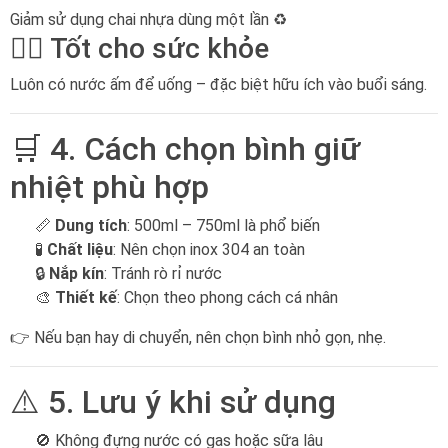
Giảm sử dụng chai nhựa dùng một lần ♻️
🧑‍⚕️ Tốt cho sức khỏe
Luôn có nước ấm để uống – đặc biệt hữu ích vào buổi sáng.
🛒 4. Cách chọn bình giữ
nhiệt phù hợp
📏
Dung tích
: 500ml – 750ml là phổ biến
🧪
Chất liệu
: Nên chọn inox 304 an toàn
🔒
Nắp kín
: Tránh rò rỉ nước
🎨
Thiết kế
: Chọn theo phong cách cá nhân
👉 Nếu bạn hay di chuyển, nên chọn bình nhỏ gọn, nhẹ.
⚠️ 5. Lưu ý khi sử dụng
🚫 Không đựng nước có gas hoặc sữa lâu