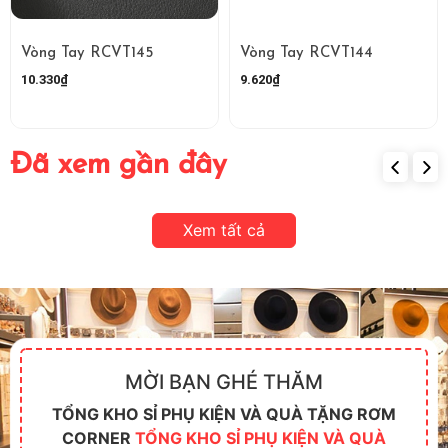
Vòng Tay RCVT145
Vòng Tay RCVT144
10.330₫
9.620₫
Đã xem gần đây
Xem tất cả
MỜI BẠN GHÉ THĂM
TỔNG KHO SỈ PHỤ KIỆN VÀ QUÀ TẶNG RƠM
CORNER
TỔNG KHO SỈ PHỤ KIỆN VÀ QUÀ