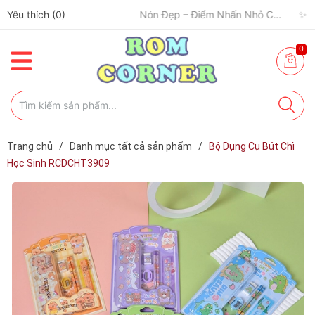
Yêu thích (
✈️ Đi Du Lịch – Cách Để Tâm Trạng “Refresh” Hơn ✨
0
)
🧢 Một Chiếc Nón Đẹp – Điểm Nhấn Nhỏ Cho Mỗi Outfit ✨
0
Trang chủ
/
Danh mục tất cả sản phẩm
/
Bộ Dụng Cụ Bút Chì
Học Sinh RCDCHT3909