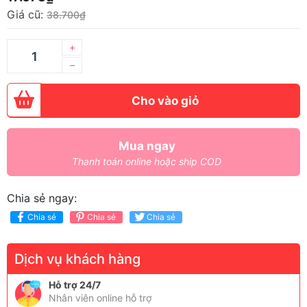
Giá cũ:
38.700₫
+
–
Cho vào giỏ
Mua ngay
Thanh toán online hoặc ship COD
Chia sẻ ngay:
Chia sẻ
Chia sẻ
Chia sẻ
Dịch vụ khách hàng
Hỗ trợ 24/7
Nhân viên online hỗ trợ