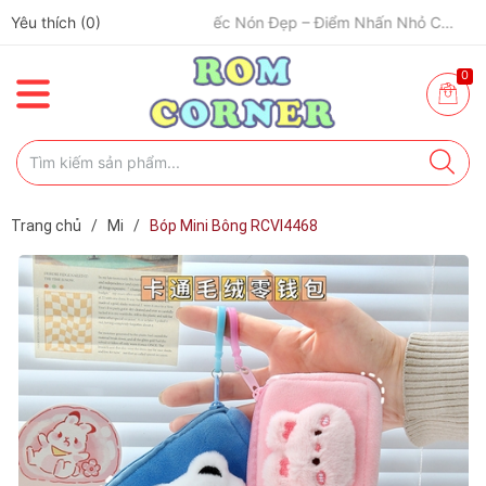
Yêu thích (
✈️ Đi Du Lịch – Cách Để Tâm Trạng “Refresh” Hơn ✨
0
)
🧢 Một Chiếc Nón Đẹp – Điểm Nhấn Nhỏ Cho Mỗi Outfit ✨
0
Trang chủ
/
Mi
/
Bóp Mini Bông RCVI4468