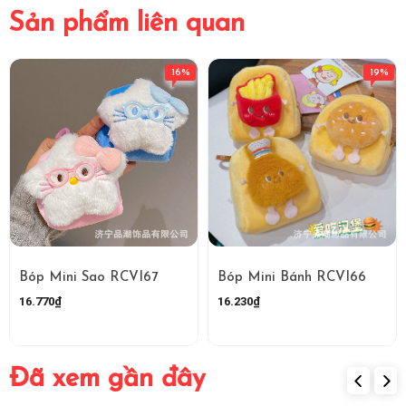
Sản phẩm liên quan
16%
19%
Bóp Mini Sao RCVI67
Bóp Mini Bánh RCVI66
16.770₫
16.230₫
Đã xem gần đây