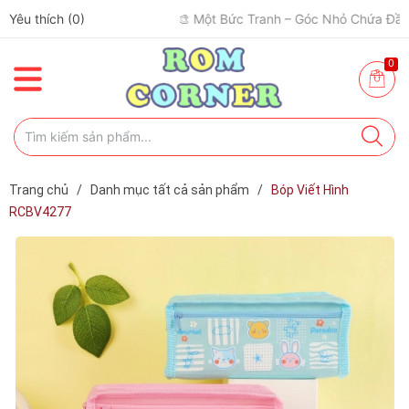
Yêu thích (
0
)
🎨 Một Bức Tranh – Góc Nhỏ Chứa Đầy Cảm Xúc ✨
0
Trang chủ
/
Danh mục tất cả sản phẩm
/
Bóp Viết Hình
RCBV4277