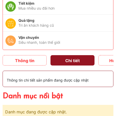
Tiết kiệm
Mua nhiều ưu đãi hơn
Quà tặng
Tri ân khách hàng cũ
Vận chuyển
Siêu nhanh, toàn thế giới
Thông tin
Chi tiết
Hư
Thông tin chi tiết sản phẩm đang được cập nhật
Danh mục nổi bật
Danh mục đang được cập nhật.