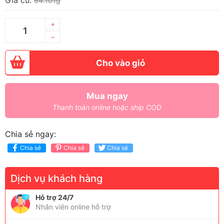
Giá cũ:
64.101₫
+
–
Cho vào giỏ
Mua ngay
Thanh toán online hoặc ship COD
Chia sẻ ngay:
Chia sẻ
Chia sẻ
Chia sẻ
Dịch vụ khách hàng
Hỗ trợ 24/7
Nhân viên online hỗ trợ