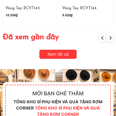
Vòng Tay RCVT145
Vòng Tay RCVT144
10.330₫
9.620₫
Đã xem gần đây
Xem tất cả
MỜI BẠN GHÉ THĂM
TỔNG KHO SỈ PHỤ KIỆN VÀ QUÀ TẶNG RƠM
CORNER
TỔNG KHO SỈ PHỤ KIỆN VÀ QUÀ
TẶNG RƠM CORNER