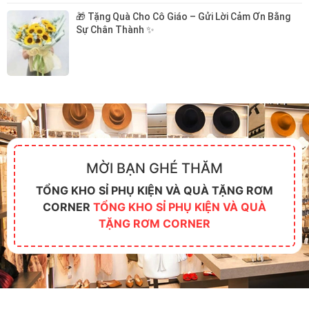
🎁 Tặng Quà Cho Cô Giáo – Gửi Lời Cảm Ơn Bằng 
Sự Chân Thành ✨
MỜI BẠN GHÉ THĂM
TỔNG KHO SỈ PHỤ KIỆN VÀ QUÀ TẶNG RƠM
CORNER
TỔNG KHO SỈ PHỤ KIỆN VÀ QUÀ
TẶNG RƠM CORNER