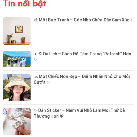
Tin nổi bật
🎨 Một Bức Tranh – Góc Nhỏ Chứa Đầy Cảm Xúc ✨
✈️ Đi Du Lịch – Cách Để Tâm Trạng “Refresh” Hơn 
✨
🧢 Một Chiếc Nón Đẹp – Điểm Nhấn Nhỏ Cho Mỗi 
Outfit ✨
✨ Dán Sticker – Niềm Vui Nhỏ Làm Mọi Thứ Dễ 
Thương Hơn 💖