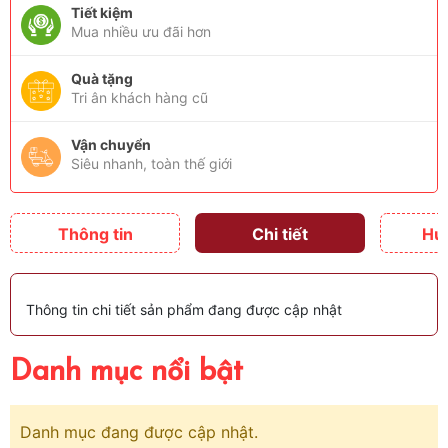
Tiết kiệm
Mua nhiều ưu đãi hơn
Quà tặng
Tri ân khách hàng cũ
Vận chuyển
Siêu nhanh, toàn thế giới
Thông tin
Chi tiết
Hư
Thông tin chi tiết sản phẩm đang được cập nhật
Danh mục nổi bật
Danh mục đang được cập nhật.