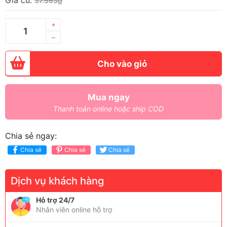
Giá cũ:
37.563₫
+
–
Cho vào giỏ
Mua ngay
Thanh toán online hoặc ship COD
Chia sẻ ngay:
Chia sẻ
Chia sẻ
Chia sẻ
Dịch vụ khách hàng
Hỗ trợ 24/7
Nhân viên online hỗ trợ