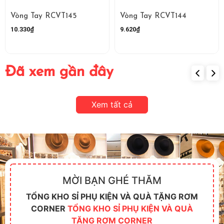
Vòng Tay RCVT145
Vòng Tay RCVT144
10.330₫
9.620₫
Đã xem gần đây
Xem tất cả
MỜI BẠN GHÉ THĂM
TỔNG KHO SỈ PHỤ KIỆN VÀ QUÀ TẶNG RƠM
CORNER
TỔNG KHO SỈ PHỤ KIỆN VÀ QUÀ
TẶNG RƠM CORNER