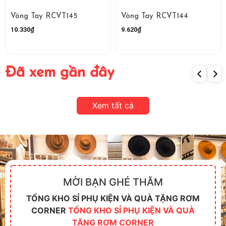
Vòng Tay RCVT145
Vòng Tay RCVT144
10.330₫
9.620₫
Đã xem gần đây
Xem tất cả
MỜI BẠN GHÉ THĂM
TỔNG KHO SỈ PHỤ KIỆN VÀ QUÀ TẶNG RƠM
CORNER
TỔNG KHO SỈ PHỤ KIỆN VÀ QUÀ
TẶNG RƠM CORNER