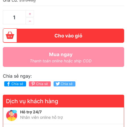
Giá cũ:
23.946₫
+
–
Cho vào giỏ
Mua ngay
Thanh toán online hoặc ship COD
Chia sẻ ngay:
Chia sẻ
Chia sẻ
Chia sẻ
Dịch vụ khách hàng
Hỗ trợ 24/7
Nhân viên online hỗ trợ