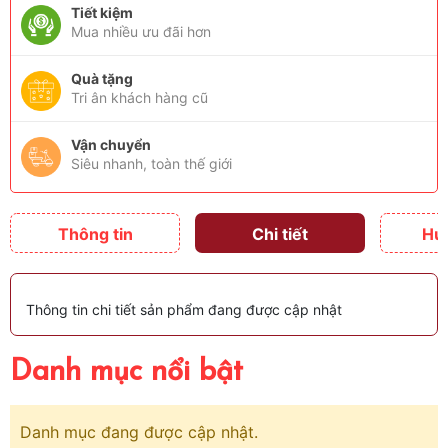
Tiết kiệm
Mua nhiều ưu đãi hơn
Quà tặng
Tri ân khách hàng cũ
Vận chuyển
Siêu nhanh, toàn thế giới
Thông tin
Chi tiết
Hư
Thông tin chi tiết sản phẩm đang được cập nhật
Danh mục nổi bật
Danh mục đang được cập nhật.