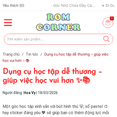
Yêu thích (
0
)
🎨 Một Bức Tranh – Góc Nhỏ Chứa Đầy Cảm Xúc ✨
0
Trang chủ
/
Tin tức
/
Dụng cụ học tập dễ thương – giúp việc
học vui hơn ✨📚
Dụng cụ học tập dễ thương –
giúp việc học vui hơn ✨📚
Người đăng:
Hoa Vy
|
18/03/2026
Một góc học tập xinh xắn với bút hình thú 🐻, sổ pastel 🎨
hay sticker đáng yêu 💖 sẽ giúp bạn có thêm động lực mỗi