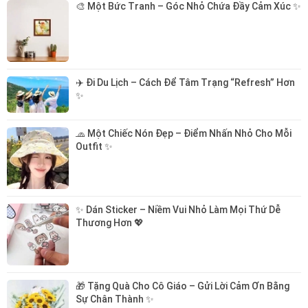
🎨 Một Bức Tranh – Góc Nhỏ Chứa Đầy Cảm Xúc ✨
✈️ Đi Du Lịch – Cách Để Tâm Trạng “Refresh” Hơn 
✨
🧢 Một Chiếc Nón Đẹp – Điểm Nhấn Nhỏ Cho Mỗi 
Outfit ✨
✨ Dán Sticker – Niềm Vui Nhỏ Làm Mọi Thứ Dễ 
Thương Hơn 💖
🎁 Tặng Quà Cho Cô Giáo – Gửi Lời Cảm Ơn Bằng 
Sự Chân Thành ✨