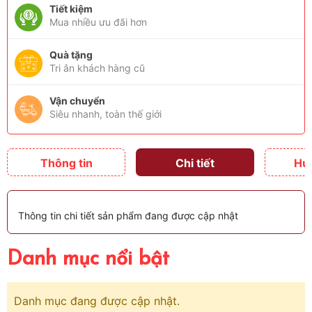
Tiết kiệm
Mua nhiều ưu đãi hơn
Quà tặng
Tri ân khách hàng cũ
Vận chuyển
Siêu nhanh, toàn thế giới
Thông tin
Chi tiết
Hư
Thông tin chi tiết sản phẩm đang được cập nhật
Danh mục nổi bật
Danh mục đang được cập nhật.