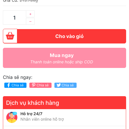
Giá cũ:
213.786₫
+
–
Cho vào giỏ
Mua ngay
Thanh toán online hoặc ship COD
Chia sẻ ngay:
Chia sẻ
Chia sẻ
Chia sẻ
Dịch vụ khách hàng
Hỗ trợ 24/7
Nhân viên online hỗ trợ