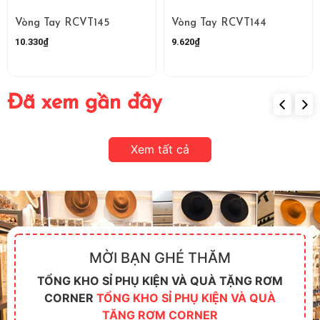
Vòng Tay RCVT145
Vòng Tay RCVT144
10.330₫
9.620₫
Đã xem gần đây
Xem tất cả
MỜI BẠN GHÉ THĂM
TỔNG KHO SỈ PHỤ KIỆN VÀ QUÀ TẶNG RƠM
CORNER
TỔNG KHO SỈ PHỤ KIỆN VÀ QUÀ
TẶNG RƠM CORNER