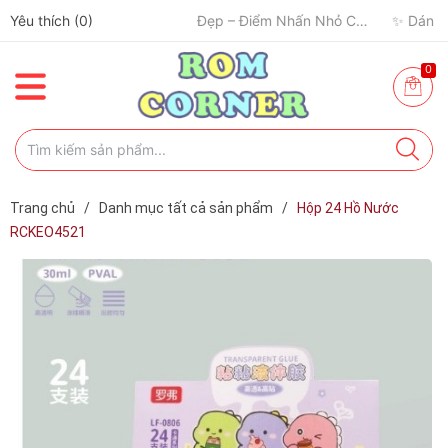
Yêu thích (
✈️ Đi Du Lịch – Cách Để Tâm Trạng “Refresh” Hơn ✨
0
)
🧢 Một Chiếc Nón Đẹp – Điểm Nhấn Nhỏ Cho Mỗi Outfit ✨
0
Trang chủ
/
Danh mục tất cả sản phẩm
/
Hộp 24 Hồ Nước
RCKEO4521