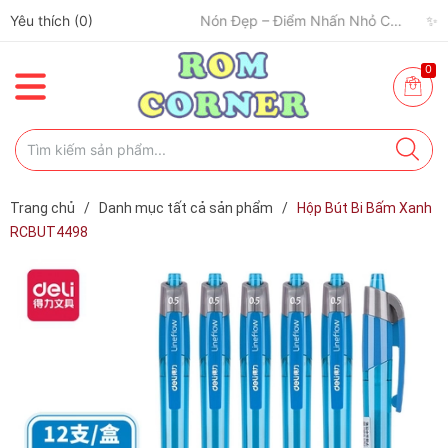
Yêu thích (
✈️ Đi Du Lịch – Cách Để Tâm Trạng “Refresh” Hơn ✨
0
)
🧢 Một Chiếc Nón Đẹp – Điểm Nhấn Nhỏ Cho Mỗi Outfit ✨
0
Trang chủ
/
Danh mục tất cả sản phẩm
/
Hộp Bút Bi Bấm Xanh
RCBUT4498