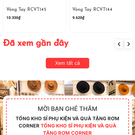
Vòng Tay RCVT145
Vòng Tay RCVT144
10.330₫
9.620₫
Đã xem gần đây
Xem tất cả
MỜI BẠN GHÉ THĂM
TỔNG KHO SỈ PHỤ KIỆN VÀ QUÀ TẶNG RƠM
CORNER
TỔNG KHO SỈ PHỤ KIỆN VÀ QUÀ
TẶNG RƠM CORNER