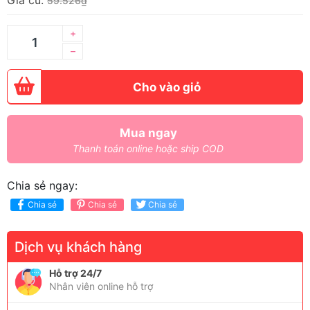
Giá cũ:
59.526₫
+
–
Cho vào giỏ
Mua ngay
Thanh toán online hoặc ship COD
Chia sẻ ngay:
Chia sẻ
Chia sẻ
Chia sẻ
Dịch vụ khách hàng
Hỗ trợ 24/7
Nhân viên online hỗ trợ