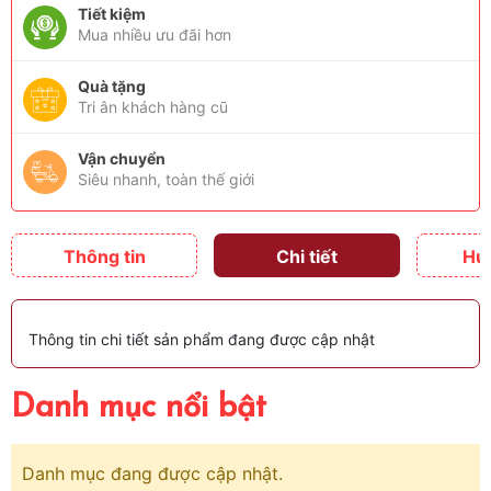
Tiết kiệm
Mua nhiều ưu đãi hơn
Quà tặng
Tri ân khách hàng cũ
Vận chuyển
Siêu nhanh, toàn thế giới
Thông tin
Chi tiết
Hư
Thông tin chi tiết sản phẩm đang được cập nhật
Danh mục nổi bật
Danh mục đang được cập nhật.