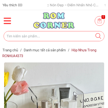
Yêu thích (
✈️ Đi Du Lịch – Cách Để Tâm Trạng “Refresh” Hơn ✨
0
)
🧢 Một Chiếc Nón Đẹp – Điểm Nhấn Nhỏ Cho Mỗi Outfit ✨
0
Trang chủ
/
Danh mục tất cả sản phẩm
/
Hộp Nhựa Trong
RCNHUA4373