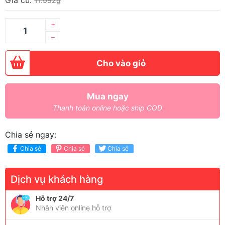
Giá cũ:
11.952₫
+
–
Cho vào giỏ
Mua ngay
Thanh toán online hoặc ship COD
Chia sẻ ngay:
Chia sẻ
Chia sẻ
Chia sẻ
Dịch vụ khách hàng
Hỗ trợ 24/7
Nhân viên online hỗ trợ