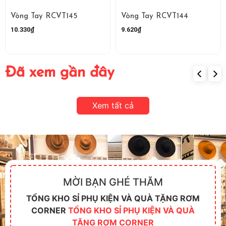
Vòng Tay RCVT145
Vòng Tay RCVT144
10.330₫
9.620₫
Đã xem gần đây
Xem tất cả
MỜI BẠN GHÉ THĂM
TỔNG KHO SỈ PHỤ KIỆN VÀ QUÀ TẶNG RƠM
CORNER
TỔNG KHO SỈ PHỤ KIỆN VÀ QUÀ
TẶNG RƠM CORNER