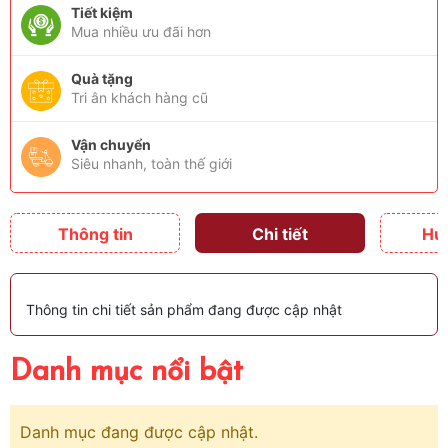
Tiết kiệm
Mua nhiều ưu đãi hơn
Quà tặng
Tri ân khách hàng cũ
Vận chuyển
Siêu nhanh, toàn thế giới
Thông tin
Chi tiết
Hư
Thông tin chi tiết sản phẩm đang được cập nhật
Danh mục nổi bật
Danh mục đang được cập nhật.