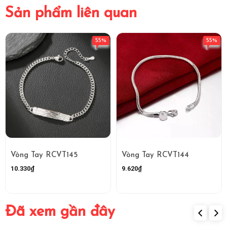
Sản phẩm liên quan
55%
55%
Vòng Tay RCVT145
Vòng Tay RCVT144
10.330₫
9.620₫
Đã xem gần đây