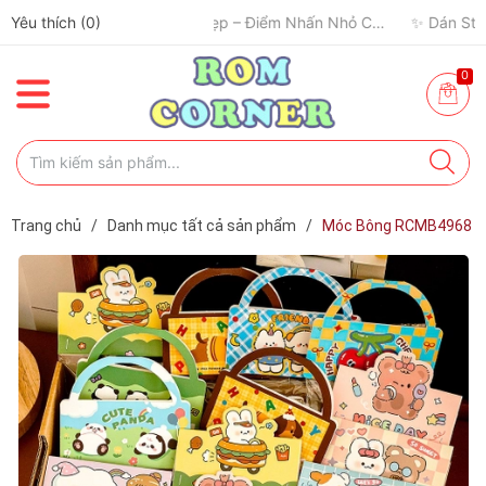
Yêu thích (
0
)
0
Trang chủ
/
Danh mục tất cả sản phẩm
/
Móc Bông RCMB4968