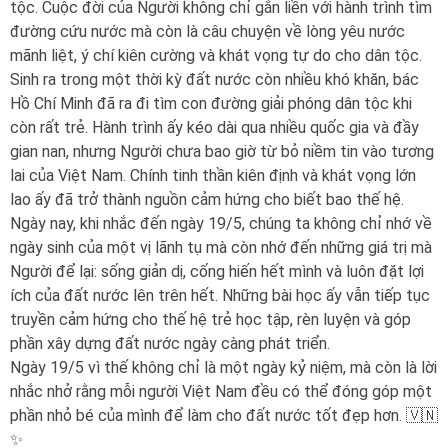
tộc. Cuộc đời của Người không chỉ gắn liền với hành trình tìm
đường cứu nước mà còn là câu chuyện về lòng yêu nước
mãnh liệt, ý chí kiên cường và khát vọng tự do cho dân tộc.
Sinh ra trong một thời kỳ đất nước còn nhiều khó khăn, bác
Hồ Chí Minh đã ra đi tìm con đường giải phóng dân tộc khi
còn rất trẻ. Hành trình ấy kéo dài qua nhiều quốc gia và đầy
gian nan, nhưng Người chưa bao giờ từ bỏ niềm tin vào tương
lai của Việt Nam. Chính tinh thần kiên định và khát vọng lớn
lao ấy đã trở thành nguồn cảm hứng cho biết bao thế hệ.
Ngày nay, khi nhắc đến ngày 19/5, chúng ta không chỉ nhớ về
ngày sinh của một vị lãnh tụ mà còn nhớ đến những giá trị mà
Người để lại: sống giản dị, cống hiến hết mình và luôn đặt lợi
ích của đất nước lên trên hết. Những bài học ấy vẫn tiếp tục
truyền cảm hứng cho thế hệ trẻ học tập, rèn luyện và góp
phần xây dựng đất nước ngày càng phát triển.
Ngày 19/5 vì thế không chỉ là một ngày kỷ niệm, mà còn là lời
nhắc nhở rằng mỗi người Việt Nam đều có thể đóng góp một
phần nhỏ bé của mình để làm cho đất nước tốt đẹp hơn. 🇻🇳
✨