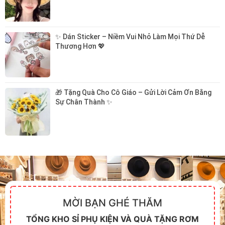
✨ Dán Sticker – Niềm Vui Nhỏ Làm Mọi Thứ Dễ 
Thương Hơn 💖
🎁 Tặng Quà Cho Cô Giáo – Gửi Lời Cảm Ơn Bằng 
Sự Chân Thành ✨
MỜI BẠN GHÉ THĂM
TỔNG KHO SỈ PHỤ KIỆN VÀ QUÀ TẶNG RƠM