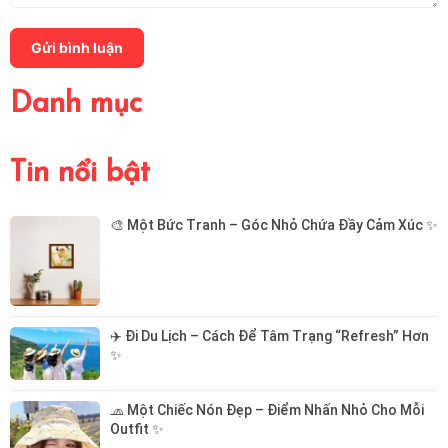
Gửi bình luận
Danh mục
Tin nổi bật
🎨 Một Bức Tranh – Góc Nhỏ Chứa Đầy Cảm Xúc ✨
✈️ Đi Du Lịch – Cách Để Tâm Trạng “Refresh” Hơn 
✨
🧢 Một Chiếc Nón Đẹp – Điểm Nhấn Nhỏ Cho Mỗi 
Outfit ✨