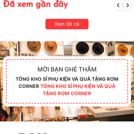
Đã xem gần đây
Xem tất cả
MỜI BẠN GHÉ THĂM
TỔNG KHO SỈ PHỤ KIỆN VÀ QUÀ TẶNG RƠM
CORNER
TỔNG KHO SỈ PHỤ KIỆN VÀ QUÀ
TẶNG RƠM CORNER