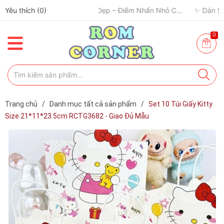
Yêu thích (
0
)
0
Trang chủ
/
Danh mục tất cả sản phẩm
/
Set 10 Túi Giấy Kitty
Size 21*11*23.5cm RCTG3682 - Giao Đủ Mẫu