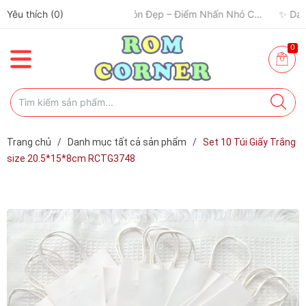
Yêu thích (
✈️ Đi Du Lịch – Cách Để Tâm Trạng “Refresh” Hơn ✨
0
)
🧢 Một Chiếc Nón Đẹp – Điểm Nhấn Nhỏ Cho Mỗi Outfit ✨
0
Trang chủ
/
Danh mục tất cả sản phẩm
/
Set 10 Túi Giấy Trắng
size 20.5*15*8cm RCTG3748