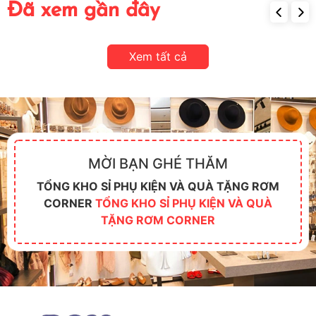
Đã xem gần đây
Xem tất cả
MỜI BẠN GHÉ THĂM
TỔNG KHO SỈ PHỤ KIỆN VÀ QUÀ TẶNG RƠM
CORNER
TỔNG KHO SỈ PHỤ KIỆN VÀ QUÀ
TẶNG RƠM CORNER