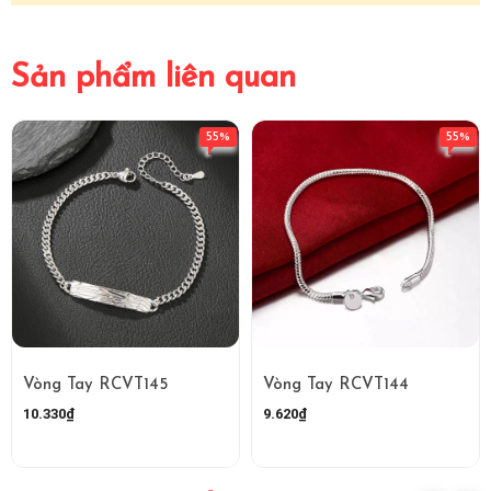
Sản phẩm liên quan
55%
55%
Vòng Tay RCVT145
Vòng Tay RCVT144
10.330₫
9.620₫