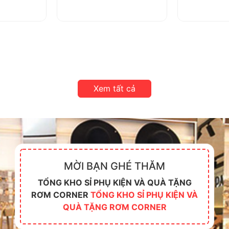
Xem tất cả
MỜI BẠN GHÉ THĂM
TỔNG KHO SỈ PHỤ KIỆN VÀ QUÀ TẶNG
RƠM CORNER
TỔNG KHO SỈ PHỤ KIỆN VÀ
QUÀ TẶNG RƠM CORNER