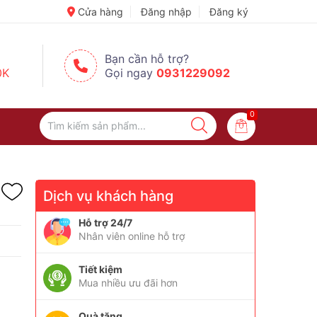
✈️ Đi Du Lịch – Cách Để Tâm Trạng “Refresh” Hơn ✨
Cửa hàng
Đăng nhập
Đăng ký
Bạn cần hỗ trợ?
0K
Gọi ngay
0931229092
0
Dịch vụ khách hàng
Hỗ trợ 24/7
Nhân viên online hỗ trợ
Tiết kiệm
Mua nhiều ưu đãi hơn
Quà tặng