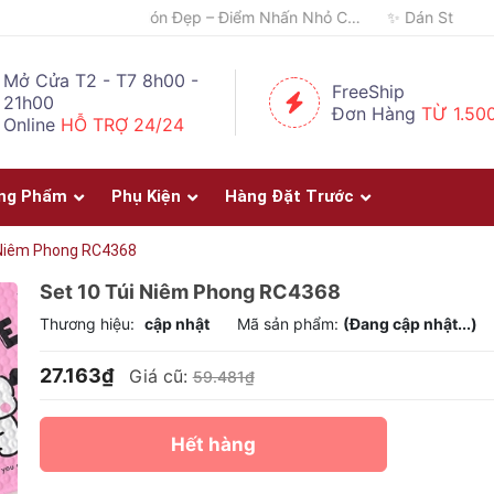
🎨 Một Bức Tranh – Góc Nhỏ Chứa Đầy Cảm Xúc ✨
Mở Cửa T2 - T7 8h00 -
FreeShip
21h00
Đơn Hàng
TỪ 1.50
Online
HỖ TRỢ 24/24
ng Phẩm
Phụ Kiện
Hàng Đặt Trước
 Niêm Phong RC4368
Set 10 Túi Niêm Phong RC4368
Thương hiệu:
cập nhật
Mã sản phẩm:
(Đang cập nhật...)
27.163₫
Giá cũ:
59.481₫
Hết hàng