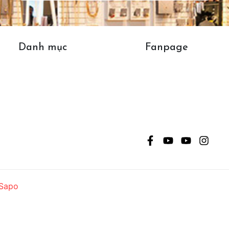
Danh mục
Fanpage
Sapo