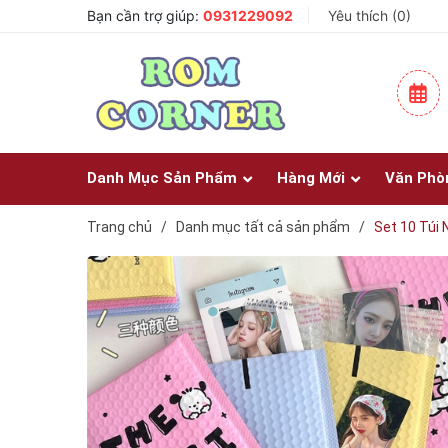
Bạn cần trợ giúp:
0931229092
Yêu thích (
0
)
Danh Mục Sản Phẩm
Hàng Mới
Văn Phò
Trang chủ
/
Danh mục tất cả sản phẩm
/
Set 10 Túi