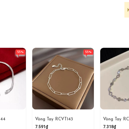
55%
55%
144
Vòng Tay RCVT143
Vòng Tay R
7.591₫
7.318₫