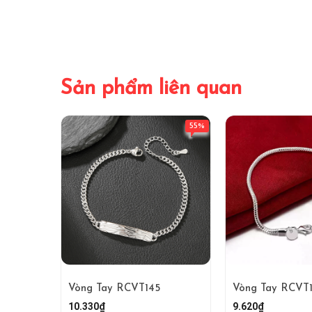
Sản phẩm liên quan
55%
Vòng Tay RCVT145
Vòng Tay RCVT
10.330₫
9.620₫