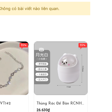
Không có bài viết nào liên quan.
55%
55%
CVT142
Thùng Rác Để Bàn RCNHUA137
26.630₫