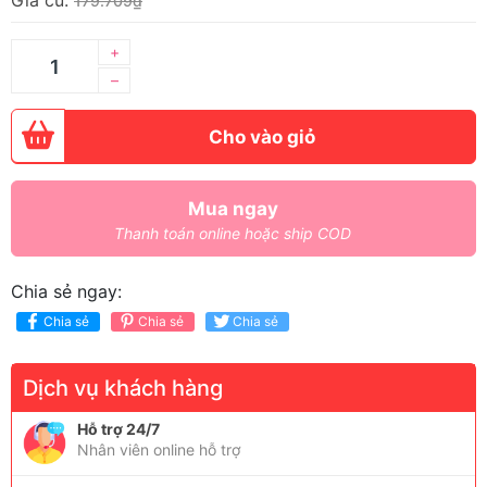
Giá cũ:
179.709₫
+
–
Cho vào giỏ
Mua ngay
Thanh toán online hoặc ship COD
Chia sẻ ngay:
Chia sẻ
Chia sẻ
Chia sẻ
Dịch vụ khách hàng
Hỗ trợ 24/7
Nhân viên online hỗ trợ