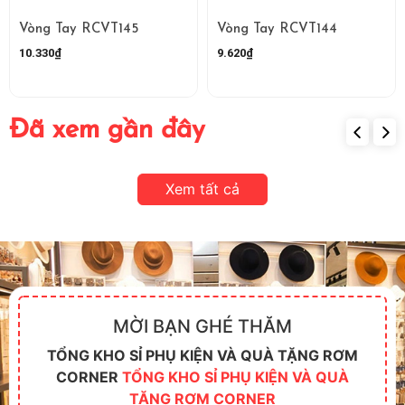
Vòng Tay RCVT145
Vòng Tay RCVT144
10.330₫
9.620₫
Đã xem gần đây
Xem tất cả
MỜI BẠN GHÉ THĂM
TỔNG KHO SỈ PHỤ KIỆN VÀ QUÀ TẶNG RƠM
CORNER
TỔNG KHO SỈ PHỤ KIỆN VÀ QUÀ
TẶNG RƠM CORNER