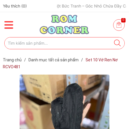
Yêu thích (
0
)
🎨 Một Bức Tranh – Góc Nhỏ Chứa Đầy Cảm Xúc ✨
0
Trang chủ
/
Danh mục tất cả sản phẩm
/
Set 10 Vớ Ren Nơ
RCVO481