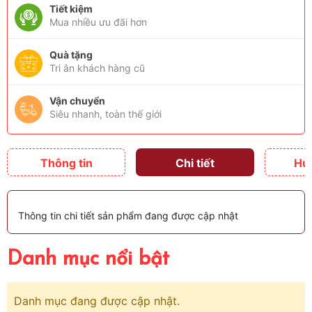
Tiết kiệm
Mua nhiều ưu đãi hơn
Quà tặng
Tri ân khách hàng cũ
Vận chuyển
Siêu nhanh, toàn thế giới
Thông tin
Chi tiết
Hư
Thông tin chi tiết sản phẩm đang được cập nhật
Danh mục nổi bật
Danh mục đang được cập nhật.