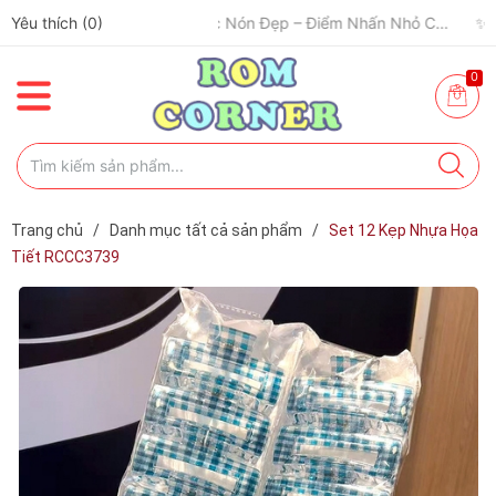
Yêu thích (
✈️ Đi Du Lịch – Cách Để Tâm Trạng “Refresh” Hơn ✨
0
)
🧢 Một Chiếc Nón Đẹp – Điểm Nhấn Nhỏ Cho Mỗi Outfit ✨
0
Trang chủ
/
Danh mục tất cả sản phẩm
/
Set 12 Kẹp Nhựa Họa
Tiết RCCC3739