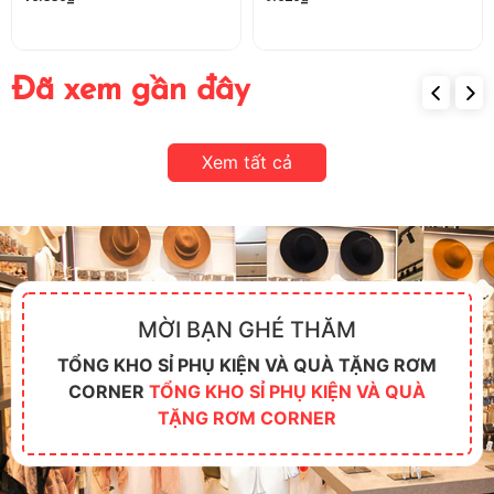
Đã xem gần đây
Xem tất cả
MỜI BẠN GHÉ THĂM
TỔNG KHO SỈ PHỤ KIỆN VÀ QUÀ TẶNG RƠM
CORNER
TỔNG KHO SỈ PHỤ KIỆN VÀ QUÀ
TẶNG RƠM CORNER