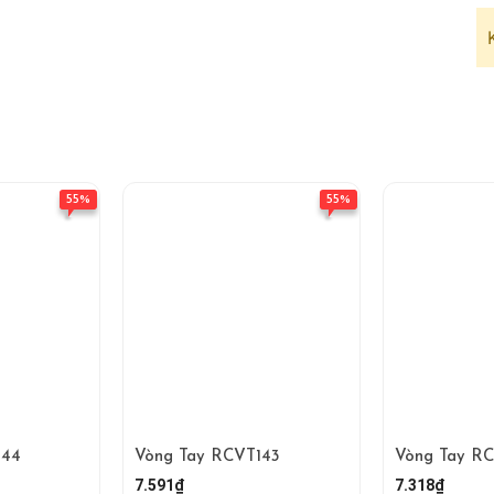
55%
55%
144
Vòng Tay RCVT143
Vòng Tay R
7.591₫
7.318₫