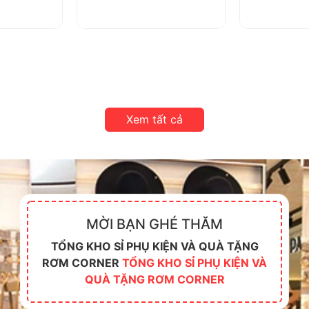
Xem tất cả
MỜI BẠN GHÉ THĂM
TỔNG KHO SỈ PHỤ KIỆN VÀ QUÀ TẶNG
RƠM CORNER
TỔNG KHO SỈ PHỤ KIỆN VÀ
QUÀ TẶNG RƠM CORNER