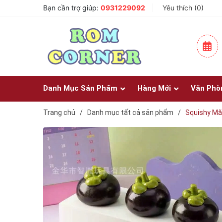
Bạn cần trợ giúp:
0931229092
Yêu thích (
0
)
Danh Mục Sản Phẩm
Hàng Mới
Văn Phò
Trang chủ
/
Danh mục tất cả sản phẩm
/
Squishy M