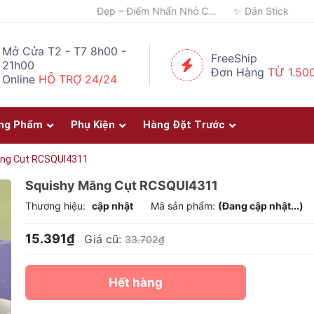
🎨 Một Bức Tranh – Góc Nhỏ Chứa Đầy Cảm Xúc ✨
Mở Cửa T2 - T7 8h00 -
FreeShip
21h00
Đơn Hàng
TỪ 1.50
Online
HỖ TRỢ 24/24
ng Phẩm
Phụ Kiện
Hàng Đặt Trước
ăng Cụt RCSQUI4311
Squishy Măng Cụt RCSQUI4311
Thương hiệu:
cập nhật
Mã sản phẩm:
(Đang cập nhật...)
15.391₫
Giá cũ:
33.702₫
Hết hàng