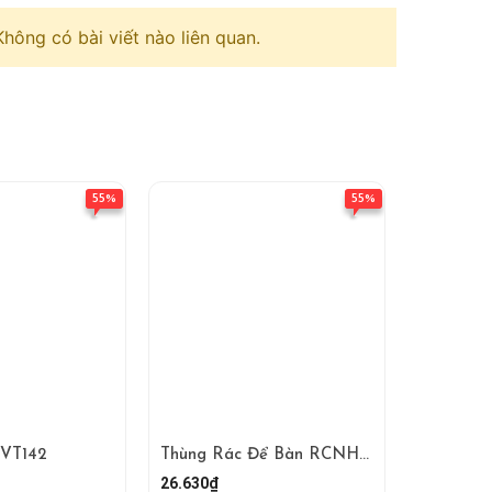
Không có bài viết nào liên quan.
55%
55%
CVT142
Thùng Rác Để Bàn RCNHUA137
26.630₫