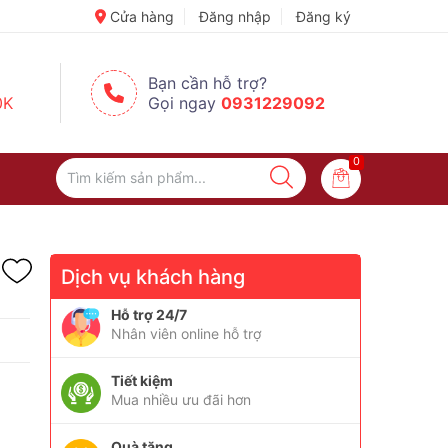
✈️ Đi Du Lịch – Cách Để Tâm Trạng “Refresh” Hơn ✨
Cửa hàng
Đăng nhập
Đăng ký
Bạn cần hỗ trợ?
0K
Gọi ngay
0931229092
0
Dịch vụ khách hàng
Hỗ trợ 24/7
Nhân viên online hỗ trợ
Tiết kiệm
Mua nhiều ưu đãi hơn
Quà tặng