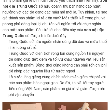
là mỹ phẩm giá rẻ bình dân được yêu thích nhất hiện nay.
Son
nội địa Trung Quốc
sở hữu doanh thu bán hàng cao ngất
ngưởng với các đa dạng các mẫu mã mới lạ. Tuy nhiên, tại sao
giá thành sản phẩm lại rẻ đến vậy? Một thiết kế công phu và
phong phú dòng loại lại chỉ tốn vài nghìn tới vài chục nghìn
cho một sản phẩm. Câu trả lời cho điều này của
son nội địa
Trung Quốc
sẽ được trả lời dưới đây:
Trung Quốc sở hữu nguồn nhân công dồi dào và mức thuế
nhân công rất rẻ.
Trung Quốc với diện tích rộng lớn cùng nguồn tài nguyên
đa dạng giúp tiết kiệm và tối ưu khâu nguyên vật liệu sản
xuất sản phẩm. Đồng thời cũng không cần phải tốn chi phí
để nhập các nguyên liệu từ nước ngoài.
Là nước láng giềng cùng chính sách miễn giảm chi phí với
các sản phẩm bán ngoại giao. Do đó, khi về tới tay người
tiêu dùng Việt Nam, sản phẩm có giá rẻ vì giảm được chi
phí vận chuyển.