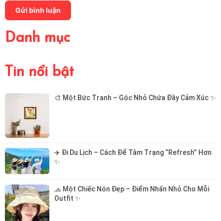
Gửi bình luận
Danh mục
Tin nổi bật
🎨 Một Bức Tranh – Góc Nhỏ Chứa Đầy Cảm Xúc ✨
✈️ Đi Du Lịch – Cách Để Tâm Trạng “Refresh” Hơn 
✨
🧢 Một Chiếc Nón Đẹp – Điểm Nhấn Nhỏ Cho Mỗi 
Outfit ✨