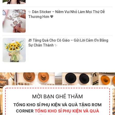
✨ Dán Sticker – Niềm Vui Nhỏ Làm Mọi Thứ Dễ 
Thương Hơn 💖
🎁 Tặng Quà Cho Cô Giáo – Gửi Lời Cảm Ơn Bằng 
Sự Chân Thành ✨
MỜI BẠN GHÉ THĂM
TỔNG KHO SỈ PHỤ KIỆN VÀ QUÀ TẶNG RƠM
CORNER
TỔNG KHO SỈ PHỤ KIỆN VÀ QUÀ