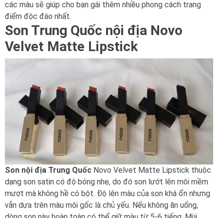
các màu sẽ giúp cho bạn gái thêm nhiều phong cách trang
điểm độc đáo nhất.
Son Trung Quốc nội địa Novo
Velvet Matte Lipstick
Son nội địa Trung Quốc
Novo Velvet Matte Lipstick thuộc
dạng son satin có độ bóng nhẹ, do đó son lướt lên môi mềm
mượt mà không hề có bột. Độ lên màu của son khá ổn nhưng
vẫn dựa trên màu môi gốc là chủ yếu. Nếu không ăn uống,
dòng son này hoàn toàn có thể giữ màu từ 5-6 tiếng. Mùi