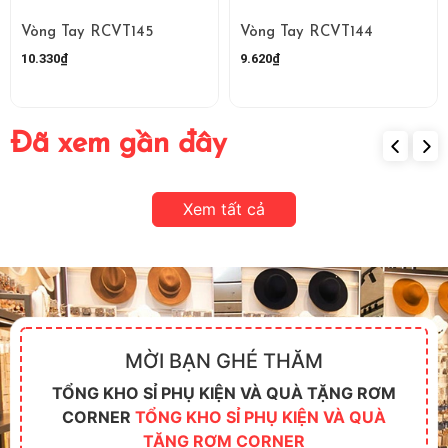
Vòng Tay RCVT145
Vòng Tay RCVT144
10.330₫
9.620₫
Đã xem gần đây
Xem tất cả
MỜI BẠN GHÉ THĂM
TỔNG KHO SỈ PHỤ KIỆN VÀ QUÀ TẶNG RƠM
CORNER
TỔNG KHO SỈ PHỤ KIỆN VÀ QUÀ
TẶNG RƠM CORNER