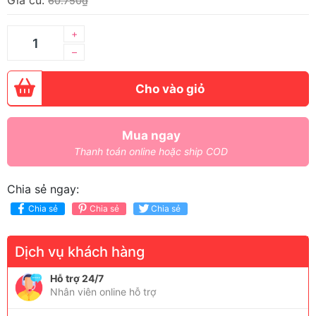
Giá cũ:
60.750₫
+
–
Cho vào giỏ
Mua ngay
Thanh toán online hoặc ship COD
Chia sẻ ngay:
Chia sẻ
Chia sẻ
Chia sẻ
Dịch vụ khách hàng
Hỗ trợ 24/7
Nhân viên online hỗ trợ