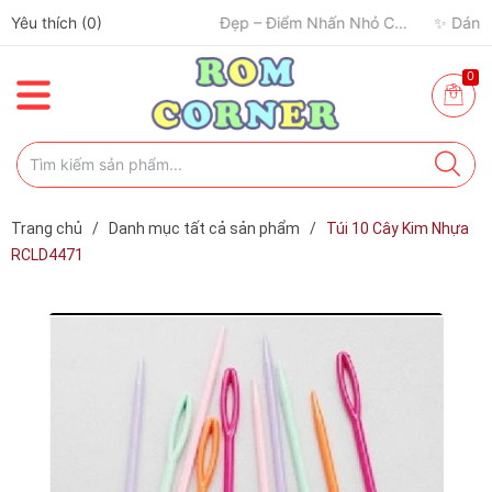
✈️ Đi Du Lịch – Cách Để Tâm Trạng “Refresh” Hơn ✨
Yêu thích (
0
)
🧢 Một Chiếc Nón Đẹp – Điểm Nhấn Nhỏ Cho Mỗi Outfit ✨
0
Trang chủ
/
Danh mục tất cả sản phẩm
/
Túi 10 Cây Kim Nhựa
RCLD4471