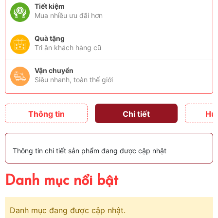
Tiết kiệm
Mua nhiều ưu đãi hơn
Quà tặng
Tri ân khách hàng cũ
Vận chuyển
Siêu nhanh, toàn thế giới
Thông tin
Chi tiết
Hư
Thông tin chi tiết sản phẩm đang được cập nhật
Danh mục nổi bật
Danh mục đang được cập nhật.