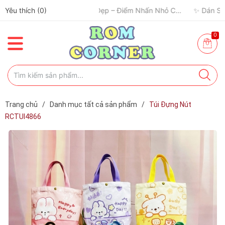
Yêu thích (
0
)
0
Trang chủ
/
Danh mục tất cả sản phẩm
/
Túi Đựng Nút
RCTUI4866