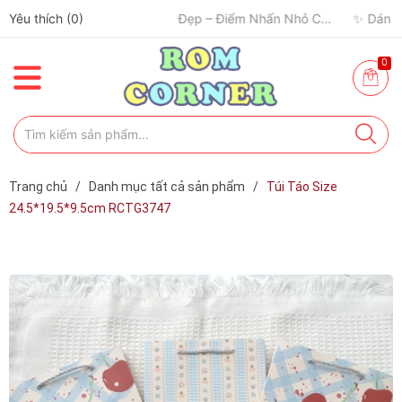
✈️ Đi Du Lịch – Cách Để Tâm Trạng “Refresh” Hơn ✨
Yêu thích (
0
)
🧢 Một Chiếc Nón Đẹp – Điểm Nhấn Nhỏ Cho Mỗi Outfit ✨
0
Trang chủ
/
Danh mục tất cả sản phẩm
/
Túi Táo Size
24.5*19.5*9.5cm RCTG3747