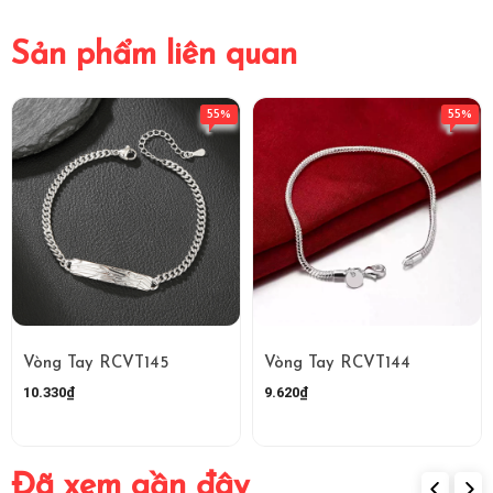
Sản phẩm liên quan
55%
55%
Vòng Tay RCVT145
Vòng Tay RCVT144
10.330₫
9.620₫
Đã xem gần đây