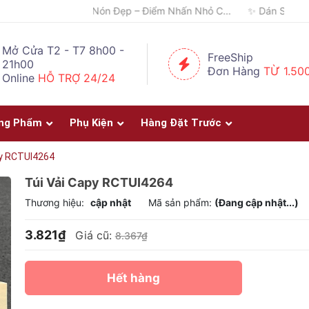
🎨 Một Bức Tranh – Góc Nhỏ Chứa Đầy Cảm Xúc ✨
Mở Cửa T2 - T7 8h00 -
FreeShip
21h00
Đơn Hàng
TỪ 1.50
Online
HỖ TRỢ 24/24
ng Phẩm
Phụ Kiện
Hàng Đặt Trước
py RCTUI4264
Túi Vải Capy RCTUI4264
Thương hiệu:
cập nhật
Mã sản phẩm:
(Đang cập nhật...)
3.821₫
Giá cũ:
8.367₫
Hết hàng