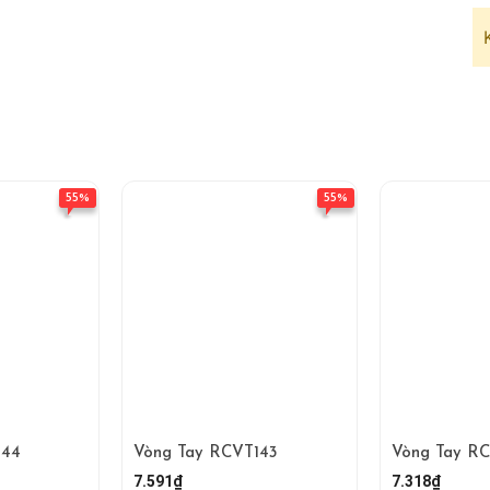
55%
55%
144
Vòng Tay RCVT143
Vòng Tay R
7.591₫
7.318₫