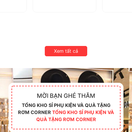
Xem tất cả
MỜI BẠN GHÉ THĂM
TỔNG KHO SỈ PHỤ KIỆN VÀ QUÀ TẶNG
RƠM CORNER
TỔNG KHO SỈ PHỤ KIỆN VÀ
QUÀ TẶNG RƠM CORNER