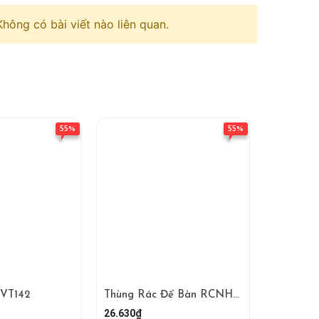
Không có bài viết nào liên quan.
55%
55%
CVT142
Thùng Rác Để Bàn RCNHUA137
26.630₫