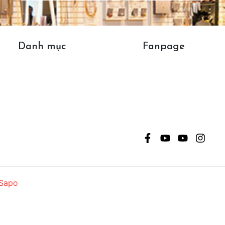
Danh mục
Fanpage
Sapo