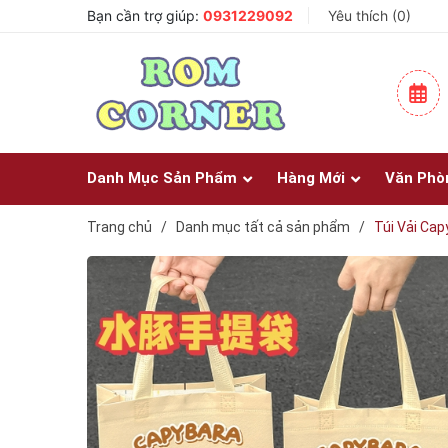
Bạn cần trợ giúp:
0931229092
Yêu thích (
0
)
Danh Mục Sản Phẩm
Hàng Mới
Văn Phò
Trang chủ
/
Danh mục tất cả sản phẩm
/
Túi Vải Ca