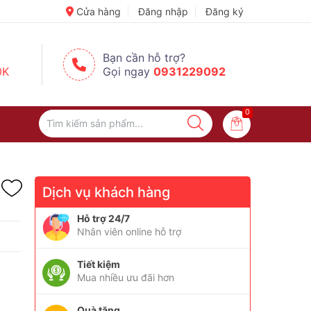
✈️ Đi Du Lịch – Cách Để Tâm Trạng “Refresh” Hơn ✨
Cửa hàng
Đăng nhập
Đăng ký
Bạn cần hỗ trợ?
0K
Gọi ngay
0931229092
0
Dịch vụ khách hàng
Hỗ trợ 24/7
Nhân viên online hỗ trợ
Tiết kiệm
Mua nhiều ưu đãi hơn
Quà tặng