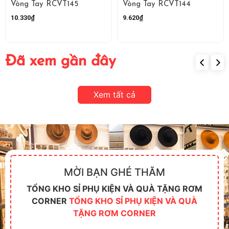
Vòng Tay RCVT145
Vòng Tay RCVT144
10.330₫
9.620₫
Đã xem gần đây
Xem tất cả
MỜI BẠN GHÉ THĂM
TỔNG KHO SỈ PHỤ KIỆN VÀ QUÀ TẶNG RƠM
CORNER
TỔNG KHO SỈ PHỤ KIỆN VÀ QUÀ
TẶNG RƠM CORNER