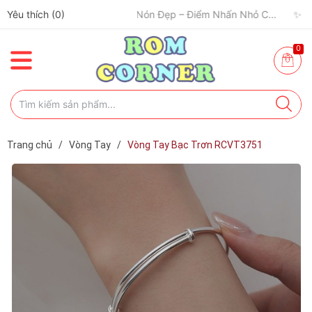
Yêu thích (
✈️ Đi Du Lịch – Cách Để Tâm Trạng “Refresh” Hơn ✨
0
)
🧢 Một Chiếc Nón Đẹp – Điểm Nhấn Nhỏ Cho Mỗi Outfit ✨
0
Trang chủ
/
Vòng Tay
/
Vòng Tay Bạc Trơn RCVT3751