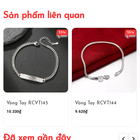
Sản phẩm liên quan
55%
55%
Vòng Tay RCVT145
Vòng Tay RCVT144
10.330₫
9.620₫
Đã xem gần đây