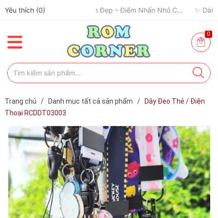
✈️ Đi Du Lịch – Cách Để Tâm Trạng “Refresh” Hơn ✨
Yêu thích (
0
)
🧢 Một Chiếc Nón Đẹp – Điểm Nhấn Nhỏ Cho Mỗi Outfit ✨
0
Trang chủ
/
Danh mục tất cả sản phẩm
/
Dây Đeo Thẻ / Điện
Thoại RCDDT03003