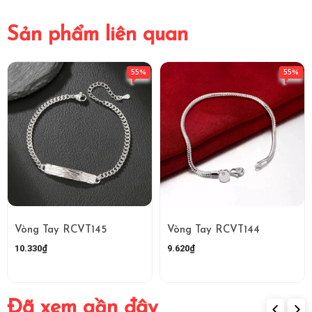
Sản phẩm liên quan
55%
55%
Vòng Tay RCVT145
Vòng Tay RCVT144
10.330₫
9.620₫
Đã xem gần đây