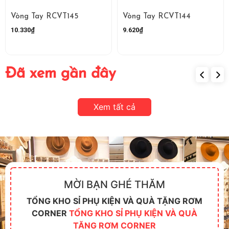
Vòng Tay RCVT145
Vòng Tay RCVT144
10.330₫
9.620₫
Đã xem gần đây
Xem tất cả
MỜI BẠN GHÉ THĂM
TỔNG KHO SỈ PHỤ KIỆN VÀ QUÀ TẶNG RƠM
CORNER
TỔNG KHO SỈ PHỤ KIỆN VÀ QUÀ
TẶNG RƠM CORNER