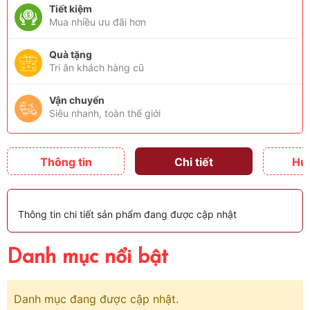
Tiết kiệm
Mua nhiều ưu đãi hơn
Quà tặng
Tri ân khách hàng cũ
Vận chuyển
Siêu nhanh, toàn thế giới
Thông tin
Chi tiết
Hư
Thông tin chi tiết sản phẩm đang được cập nhật
Danh mục nổi bật
Danh mục đang được cập nhật.