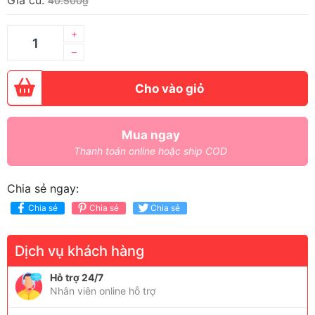
Giá cũ:
40.500₫
+
–
Cho vào giỏ
Mua ngay
Thanh toán online hoặc ship COD
Chia sẻ ngay:
Chia sẻ
Chia sẻ
Chia sẻ
Dịch vụ khách hàng
Hỗ trợ 24/7
Nhân viên online hỗ trợ